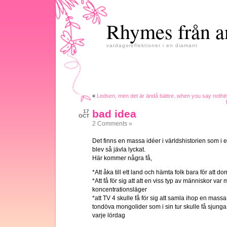
Rhymes från a
vardagsreflektioner i en diamant
«
Ledsen, men det är ändå bättre..when you say nothing
bad idea
17
OCT
2 Comments »
Det finns en massa idéer i världshistorien som i e
blev så jävla lyckat.
Här kommer några få,
*Att åka till ett land och hämta folk bara för att dom 
*Att få för sig att att en viss typ av människor va
koncentrationsläger
*att TV 4 skulle få för sig att samla ihop en mass
tondöva mongolider som i sin tur skulle få sjunga 
varje lördag