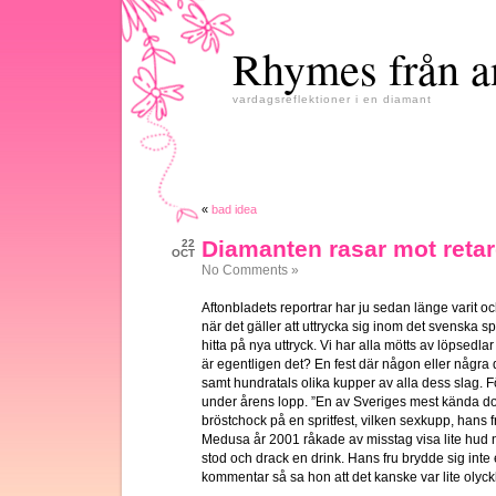
Rhymes från a
vardagsreflektioner i en diamant
«
bad idea
Diamanten rasar mot reta
22
OCT
No Comments »
Aftonbladets reportrar har ju sedan länge varit och 
när det gäller att uttrycka sig inom det svenska spr
hitta på nya uttryck. Vi har alla mötts av löpsedla
är egentligen det? En fest där någon eller några d
samt hundratals olika kupper av alla dess slag. Fö
under årens lopp. ”En av Sveriges mest kända d
bröstchock på en spritfest, vilken sexkupp, hans fr
Medusa år 2001 råkade av misstag visa lite hud n
stod och drack en drink. Hans fru brydde sig inte et
kommentar så sa hon att det kanske var lite olyckl