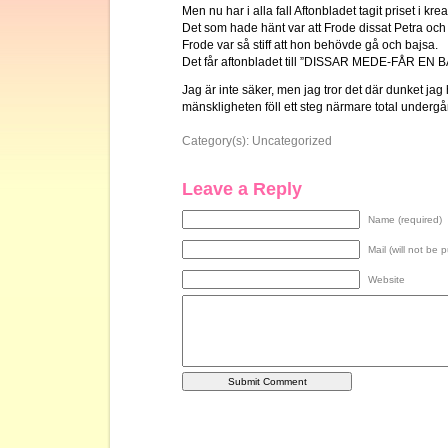
Men nu har i alla fall Aftonbladet tagit priset i kreat
Det som hade hänt var att Frode dissat Petra oc
Frode var så stiff att hon behövde gå och bajsa.
Det får aftonbladet till ”DISSAR MEDE-FÅR E
Jag är inte säker, men jag tror det där dunket jag
mänskligheten föll ett steg närmare total undergå
Category(s):
Uncategorized
Leave a Reply
Name (required)
Mail (will not be 
Website